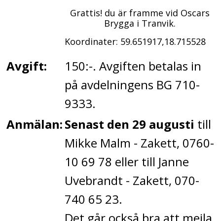
Grattis! du är framme vid Oscars
Brygga i Tranvik.
Koordinater: 59.651917,18.715528
Avgift:
150:-. Avgiften betalas in
på avdelningens BG 710-
9333.
Anmälan:
Senast den 29 augusti
till
Mikke Malm - Zakett, 0760-
10 69 78 eller till Janne
Uvebrandt - Zakett, 070-
740 65 23.
Det går också bra att mejla