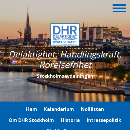
Delaktighet, Handlingskraft,
Rörelsefrihet
Stockholmsavdelningen
Hem
Kalendarium
Nollåttan
Om DHR Stockholm
Historia
Intressepolitik