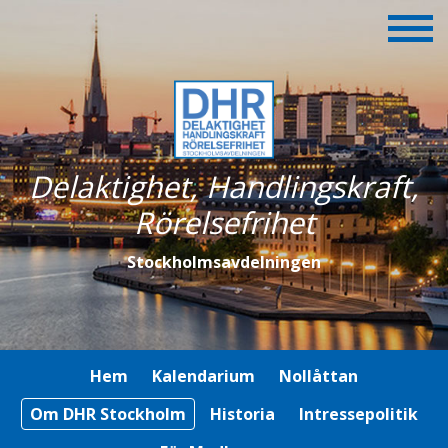
Delaktighet, Handlingskraft,
Rörelsefrihet
Stockholmsavdelningen
Hem
Kalendarium
Nollåttan
Om DHR Stockholm
Historia
Intressepolitik