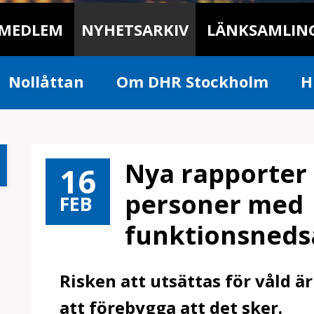
 MEDLEM
NYHETSARKIV
LÄNKSAMLIN
Nollåttan
Om DHR Stockholm
H
För Medlemmar
Nya rapporter
16
personer med
FEB
funktionsneds
Risken att utsättas för våld ä
att förebygga att det sker.