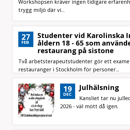
Workshopsen kräver ingen tidigare erfarenhe
trygg miljö där vi...
Studenter vid Karolinska I
27
åldern 18 - 65 som använder
FEB
restaurang på sistone
Två arbetsterapeutstudenter gör ett exame
restauranger i Stockholm för personer...
Julhälsning
19
DEC
Kansliet tar nu julle
2026 - väl mött då igen.