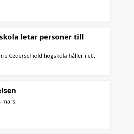
kola letar personer till
e Cederschiöld högskola håller i ett
elsen
8 mars.