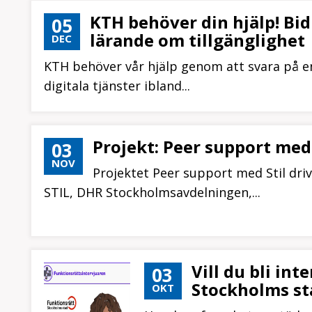
KTH behöver din hjälp! Bid
05
lärande om tillgänglighet
DEC
KTH behöver vår hjälp genom att svara på en
digitala tjänster ibland...
Projekt: Peer support med
03
NOV
Projektet Peer support med Stil dri
STIL, DHR Stockholmsavdelningen,...
Vill du bli in
03
Stockholms st
OKT