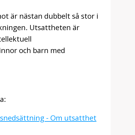
hot är nästan dubbelt så stor i
kningen. Utsattheten är
ellektuell
vinnor och barn med
na:
snedsättning - Om utsatthet