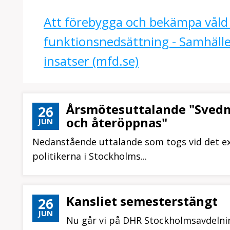
Att förebygga och bekämpa vål
funktionsnedsättning - Samhälle
insatser (mfd.se)
Årsmötesuttalande "Sved
26
och återöppnas"
JUN
Nedanstående uttalande som togs vid det ext
politikerna i Stockholms...
Kansliet semesterstängt
26
JUN
Nu går vi på DHR Stockholmsavdelnin