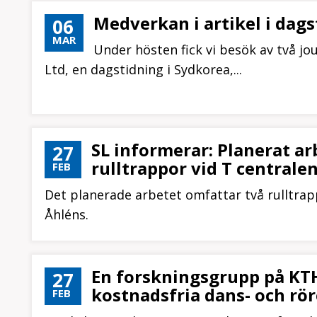
Medverkan i artikel i dag
06
MAR
Under hösten fick vi besök av två jo
Ltd, en dagstidning i Sydkorea,...
SL informerar: Planerat ar
27
rulltrappor vid T centralen
FEB
Det planerade arbetet omfattar två rulltra
Åhléns.
En forskningsgrupp på KTH 
27
kostnadsfria dans- och rö
FEB