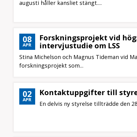
augusti håller kansliet stängt....
Forskningsprojekt vid högs
08
intervjustudie om LSS
APR
Stina Michelson och Magnus Tideman vid Mari
forskningsprojekt som...
Kontaktuppgifter till styr
02
APR
En delvis ny styrelse tillträdde den 2