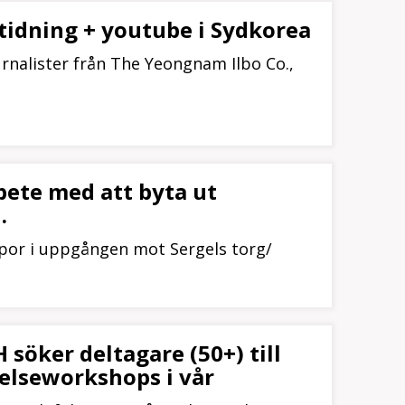
stidning + youtube i Sydkorea
urnalister från The Yeongnam Ilbo Co.,
bete med att byta ut
.
ppor i uppgången mot Sergels torg/
söker deltagare (50+) till
relseworkshops i vår