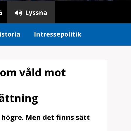
G
Lyssna
istoria
Intressepolitik
 om våld mot
ättning
r högre. Men det finns sätt