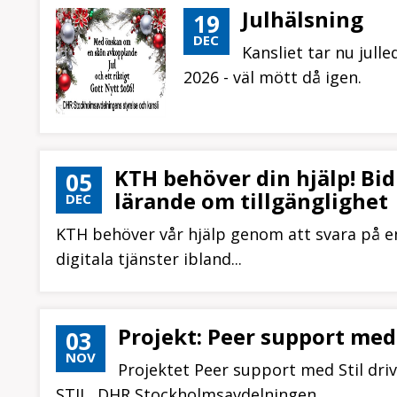
Julhälsning
19
DEC
Kansliet tar nu julle
2026 - väl mött då igen.
KTH behöver din hjälp! Bid
05
lärande om tillgänglighet
DEC
KTH behöver vår hjälp genom att svara på en
digitala tjänster ibland...
Projekt: Peer support med
03
NOV
Projektet Peer support med Stil dri
STIL, DHR Stockholmsavdelningen,...