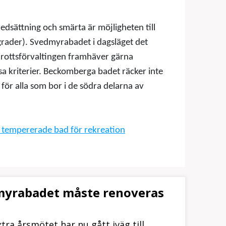
dsättning och smärta är möjligheten till
rader). Svedmyrabadet i dagsläget det
Idrottsförvaltingen framhäver gärna
a kriterier. Beckomberga badet räcker inte
för alla som bor i de södra delarna av
 tempererade bad för rekreation
myrabadet måste renoveras
ra årsmötet har nu gått iväg till