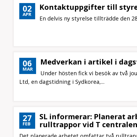
Kontaktuppgifter till styr
02
APR
En delvis ny styrelse tillträdde den 2
Medverkan i artikel i dag
06
MAR
Under hösten fick vi besök av två jo
Ltd, en dagstidning i Sydkorea,...
SL informerar: Planerat ar
27
rulltrappor vid T centralen
FEB
Det planerade arbetet omfattar två rulltra