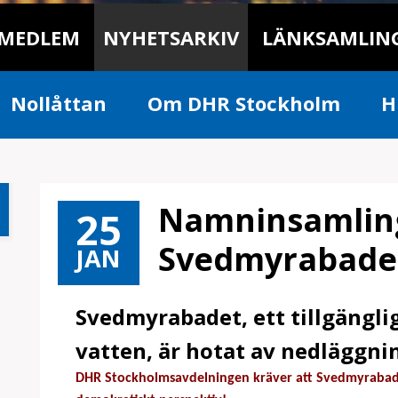
 MEDLEM
NYHETSARKIV
LÄNKSAMLIN
Nollåttan
Om DHR Stockholm
H
För Medlemmar
Namninsamling
25
Svedmyrabade
JAN
Svedmyrabadet, ett tillgängli
vatten, är hotat av nedläggni
DHR Stockholmsavdelningen kräver att Svedmyrabadet