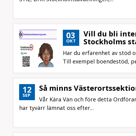
Vill du bli in
03
Stockholms st
OKT
Har du erfarenhet av stöd 
Till exempel boendestöd, per
Så minns Västerortssekti
12
SEP
Vår Kära Vän och före detta Ordföra
har tyvärr lämnat oss efter...