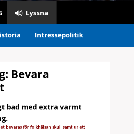
G
Lyssna
istoria
Intressepolitik
: Bevara
t
gt bad med extra varmt
ng.
 bevaras för folkhälsan skull samt ur ett