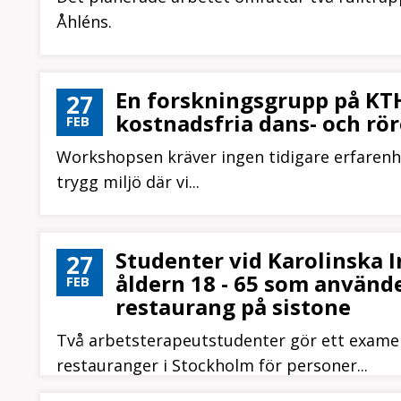
Åhléns.
En forskningsgrupp på KTH 
27
kostnadsfria dans- och rö
FEB
Workshopsen kräver ingen tidigare erfarenhe
trygg miljö där vi...
Studenter vid Karolinska I
27
åldern 18 - 65 som använder
FEB
restaurang på sistone
Två arbetsterapeutstudenter gör ett exame
restauranger i Stockholm för personer...