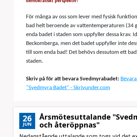
demokratiskt perspektiv!
För många av oss som lever med fysisk funktione
bad helt beroende av vattentemperaturen (34 g
enda badet i staden som uppfyller dessa krav. 
Beckomberga, men det badet uppfyller inte dess
till som enda bad! Det behövs dessutom ett bad 
staden.
Skriv på för att bevara Svedmyrabadet:
Bevara
"Svedmyra Badet" - Skrivunder.com
Årsmötesuttalande "Sved
26
och återöppnas"
JUN
Nedanstående uttalande som togs vid det ext