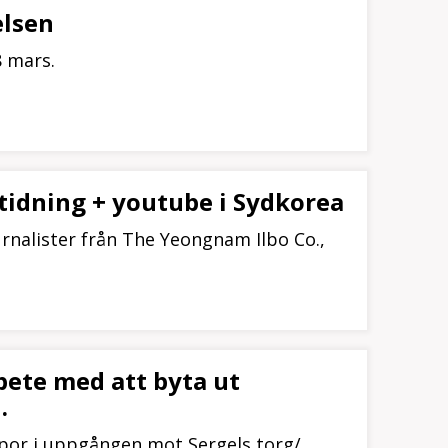
elsen
8 mars.
stidning + youtube i Sydkorea
urnalister från The Yeongnam Ilbo Co.,
bete med att byta ut
.
ppor i uppgången mot Sergels torg/