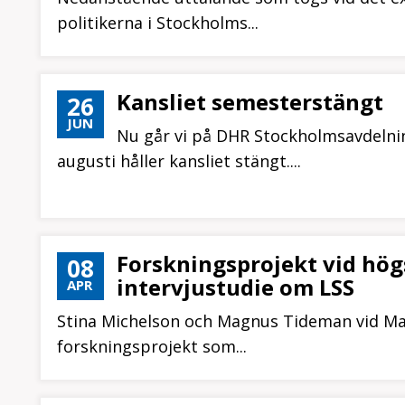
politikerna i Stockholms...
Kansliet semesterstängt
26
JUN
Nu går vi på DHR Stockholmsavdelnin
augusti håller kansliet stängt....
Forskningsprojekt vid högs
08
intervjustudie om LSS
APR
Stina Michelson och Magnus Tideman vid Mari
forskningsprojekt som...