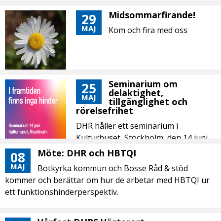
Midsommarfirande!
29
MAJ
Kom och fira med oss
Seminarium om
25
delaktighet,
MAJ
tillgänglighet och
rörelsefrihet
DHR håller ett seminarium i
Kulturhuset, Stockholm, den 14 juni.
Möte: DHR och HBTQI
08
MAJ
Botkyrka kommun och Bosse Råd & stöd
kommer och berättar om hur de arbetar med HBTQI ur
ett funktionshinderperspektiv.