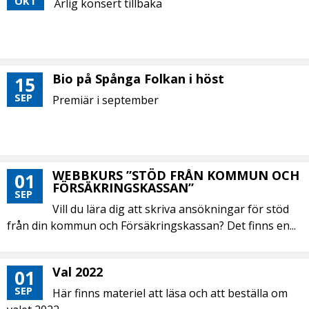
OKT
Årlig konsert tillbaka
Bio på Spånga Folkan i höst
15
SEP
Premiär i september
WEBBKURS ”STÖD FRÅN KOMMUN OCH
01
FÖRSÄKRINGSKASSAN”
SEP
Vill du lära dig att skriva ansökningar för stöd
från din kommun och Försäkringskassan? Det finns en...
Val 2022
01
SEP
Här finns materiel att läsa och att beställa om