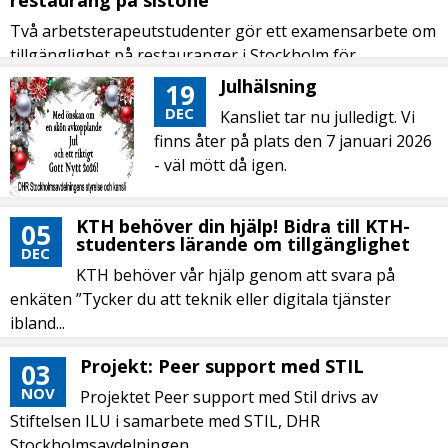
Två arbetsterapeutstudenter gör ett examensarbete om
tillgänglighet på restauranger i Stockholm för
personer...
Julhälsning
19
DEC
Kansliet tar nu julledigt. Vi
finns åter på plats den 7 januari 2026
- väl mött då igen.
KTH behöver din hjälp! Bidra till KTH-
05
studenters lärande om tillgänglighet
DEC
KTH behöver vår hjälp genom att svara på
enkäten ”Tycker du att teknik eller digitala tjänster
ibland...
Projekt: Peer support med STIL
03
NOV
Projektet Peer support med Stil drivs av
Stiftelsen ILU i samarbete med STIL, DHR
Stockholmsavdelningen,...