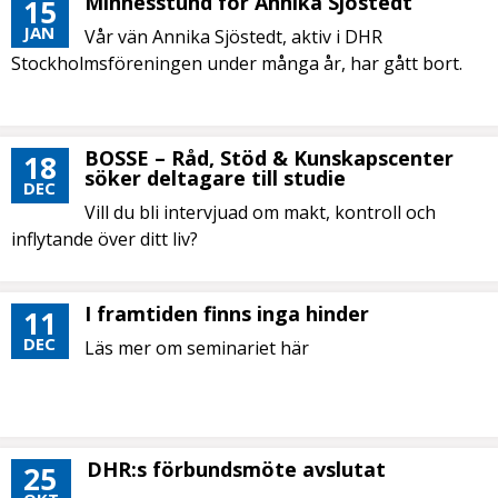
Minnesstund för Annika Sjöstedt
15
JAN
Vår vän Annika Sjöstedt, aktiv i DHR
Stockholmsföreningen under många år, har gått bort.
BOSSE – Råd, Stöd & Kunskapscenter
18
söker deltagare till studie
DEC
Vill du bli intervjuad om makt, kontroll och
inflytande över ditt liv?
I framtiden finns inga hinder
11
DEC
Läs mer om seminariet här
DHR:s förbundsmöte avslutat
25