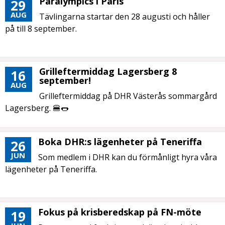
Paralympics i Paris
29
AUG
Tävlingarna startar den 28 augusti och håller
på till 8 september.
Grilleftermiddag Lagersberg 8
16
september!
AUG
Grilleftermiddag på DHR Västerås sommargård
Lagersberg. 🍔🌭
Boka DHR:s lägenheter på Teneriffa
26
JUN
Som medlem i DHR kan du förmånligt hyra våra
lägenheter på Teneriffa.
Fokus på krisberedskap på FN-möte
19