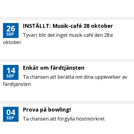
INSTÄLLT: Musik-café 28 oktober
26
SEP
Tyvärr blir det inget musik-café den 28:e
oktober.
Enkät om färdtjänsten
14
SEP
Ta chansen att berätta om dina upplevelser av
färdtjänsten
Prova på bowling!
04
SEP
Ta chansen att förgylla höstmörkret