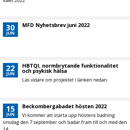
valet 2022
MFD Nyhetsbrev juni 2022
30
JUN
HBTQI, normbrytande funktionalitet
22
och psykisk hälsa
JUN
Läs vidare om projektet i länken nedan.
Beckombergabadet hösten 2022
15
JUN
Vi kommer att starta upp höstens badning
onsdag den 7 september och badar fram till och med den
14...