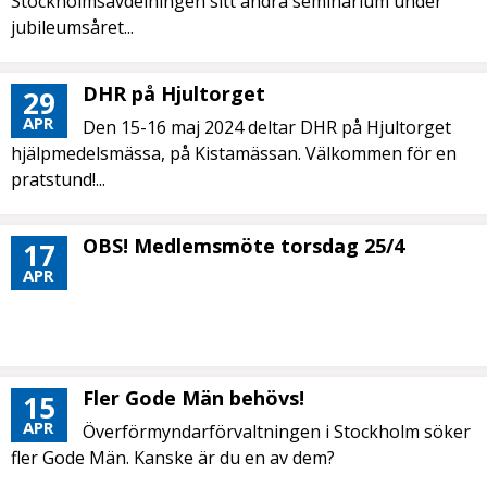
Stockholmsavdelningen sitt andra seminarium under
jubileumsåret...
DHR på Hjultorget
29
APR
Den 15-16 maj 2024 deltar DHR på Hjultorget
hjälpmedelsmässa, på Kistamässan. Välkommen för en
pratstund!...
OBS! Medlemsmöte torsdag 25/4
17
APR
Fler Gode Män behövs!
15
APR
Överförmyndarförvaltningen i Stockholm söker
fler Gode Män. Kanske är du en av dem?