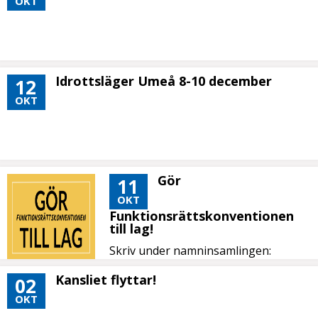
OKT
Idrottsläger Umeå 8-10 december
12
OKT
Gör
11
OKT
Funktionsrättskonventionen
till lag!
Skriv under namninsamlingen:
Kansliet flyttar!
02
OKT