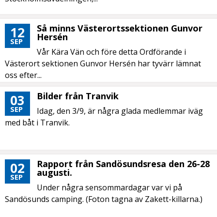
Så minns Västerortssektionen Gunvor
12
Hersén
SEP
Vår Kära Vän och före detta Ordförande i
Västerort sektionen Gunvor Hersén har tyvärr lämnat
oss efter...
Bilder från Tranvik
03
SEP
Idag, den 3/9, är några glada medlemmar iväg
med båt i Tranvik.
Rapport från Sandösundsresa den 26-28
02
augusti.
SEP
Under några sensommardagar var vi på
Sandösunds camping. (Foton tagna av Zakett-killarna.)