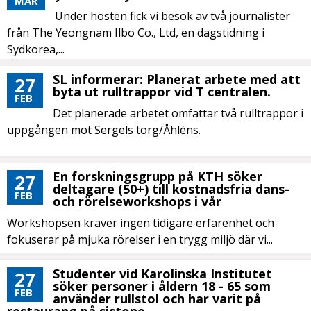
MAR
Under hösten fick vi besök av två journalister
från The Yeongnam Ilbo Co., Ltd, en dagstidning i
Sydkorea,...
SL informerar: Planerat arbete med att
27
byta ut rulltrappor vid T centralen.
FEB
Det planerade arbetet omfattar två rulltrappor i
uppgången mot Sergels torg/Åhléns.
En forskningsgrupp på KTH söker
27
deltagare (50+) till kostnadsfria dans-
FEB
och rörelseworkshops i vår
Workshopsen kräver ingen tidigare erfarenhet och
fokuserar på mjuka rörelser i en trygg miljö där vi...
Studenter vid Karolinska Institutet
27
söker personer i åldern 18 - 65 som
FEB
använder rullstol och har varit på
restaurang på sistone