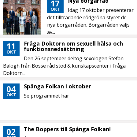
Nya borgarråd
17
OKT
Idag 17 oktober presenterar
det tillträdande rödgröna styret de
nya borgarråden. Borgarråden väljs
av...
Fråga Doktorn om sexuell hälsa och
11
funktionsnedsättning
OKT
Den 26 september deltog sexologen Stefan
Balogh från Bosse råd stöd & kunskapscenter i Fråga
Doktorn...
Spånga Folkan i oktober
04
OKT
Se programmet här
The Boppers till Spånga Folkan!
02