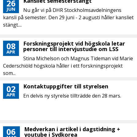
Kansliet semesterstängt
26
JUN
Nu går vi på DHR Stockholmsavdelningens
kansli på semester. Den 29 juni - 2 augusti håller kansliet
stängt....
Forskningsprojekt vid högskola letar
08
personer till intervjustudie om LSS
APR
Stina Michelson och Magnus Tideman vid Marie
Cederschiöld högskola håller i ett forskningsprojekt
som...
Kontaktuppgifter till styrelsen
02
APR
En delvis ny styrelse tillträdde den 28 mars.
Medverkan i artikel i dagstidning +
06
youtube i Sydkorea