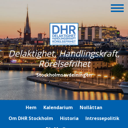
Delaktighet, Handlingskraft,
Rörelsefrihet
Stockholmsavdelningen
Hem
Kalendarium
Nollåttan
Om DHR Stockholm
Historia
Intressepolitik