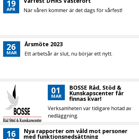
Vårfest DHRS Västerort
19
APR
När våren kommer är det dags för vårfest!
Årsmöte 2023
26
MAR
Ett arbetsår är slut, nu börjar ett nytt.
BOSSE Råd, Stöd &
01
Kunskapscenter får
MAR
finnas kvar!
Verksamheten var tidigare hotad av
nedläggning.
Nya rapporter om våld mot personer
16
med funktionsnedsättning