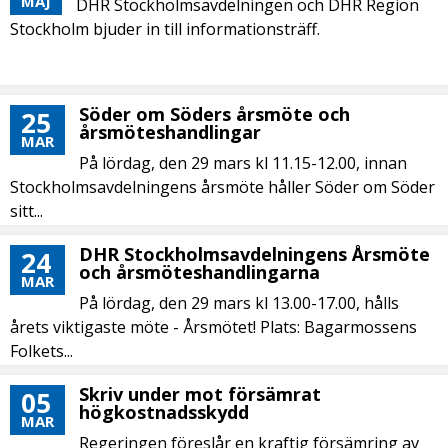
MAJ
DHR Stockholmsavdelningen och DHR Region
Stockholm bjuder in till informationsträff.
Söder om Söders årsmöte och
25
årsmöteshandlingar
MAR
På lördag, den 29 mars kl 11.15-12.00, innan
Stockholmsavdelningens årsmöte håller Söder om Söder
sitt...
DHR Stockholmsavdelningens Årsmöte
24
och årsmöteshandlingarna
MAR
På lördag, den 29 mars kl 13.00-17.00, hålls
årets viktigaste möte - Årsmötet! Plats: Bagarmossens
Folkets...
Skriv under mot försämrat
05
högkostnadsskydd
MAR
Regeringen föreslår en kraftig försämring av