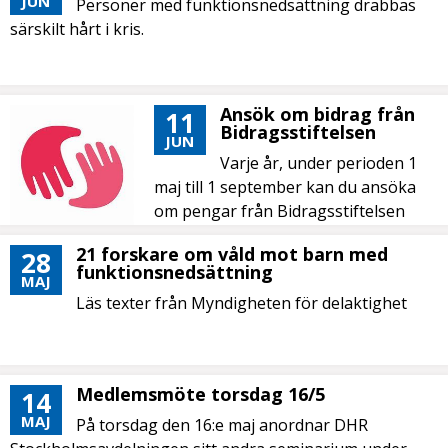
JUN
Personer med funktionsnedsättning drabbas
särskilt hårt i kris.
Ansök om bidrag från
11
Bidragsstiftelsen
JUN
Varje år, under perioden 1
maj till 1 september kan du ansöka
om pengar från Bidragsstiftelsen
DHR.
21 forskare om våld mot barn med
28
funktionsnedsättning
MAJ
Läs texter från Myndigheten för delaktighet
Medlemsmöte torsdag 16/5
14
MAJ
På torsdag den 16:e maj anordnar DHR