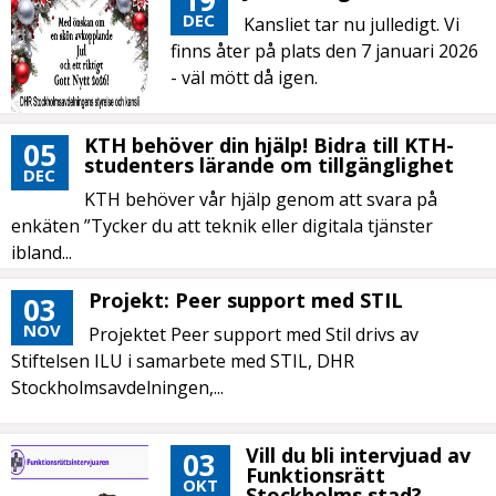
19
DEC
Kansliet tar nu julledigt. Vi
finns åter på plats den 7 januari 2026
- väl mött då igen.
KTH behöver din hjälp! Bidra till KTH-
05
studenters lärande om tillgänglighet
DEC
KTH behöver vår hjälp genom att svara på
enkäten ”Tycker du att teknik eller digitala tjänster
ibland...
Projekt: Peer support med STIL
03
NOV
Projektet Peer support med Stil drivs av
Stiftelsen ILU i samarbete med STIL, DHR
Stockholmsavdelningen,...
Vill du bli intervjuad av
03
Funktionsrätt
OKT
Stockholms stad?