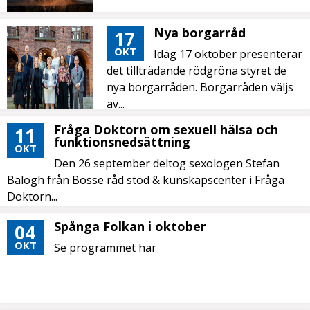
Nya borgarråd
17
OKT
Idag 17 oktober presenterar
det tillträdande rödgröna styret de
nya borgarråden. Borgarråden väljs
av...
Fråga Doktorn om sexuell hälsa och
11
funktionsnedsättning
OKT
Den 26 september deltog sexologen Stefan
Balogh från Bosse råd stöd & kunskapscenter i Fråga
Doktorn...
Spånga Folkan i oktober
04
OKT
Se programmet här