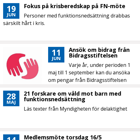
Fokus på krisberedskap på FN-möte
19
JUN
Personer med funktionsnedsättning drabbas
särskilt hårt i kris.
Ansök om bidrag från
11
Bidragsstiftelsen
JUN
Varje år, under perioden 1
maj till 1 september kan du ansöka
om pengar från Bidragsstiftelsen
DHR.
21 forskare om våld mot barn med
28
funktionsnedsättning
MAJ
Läs texter från Myndigheten för delaktighet
Medlemsmöte torsdag 16/5