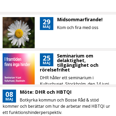
Midsommarfirande!
29
MAJ
Kom och fira med oss
Seminarium om
25
delaktighet,
MAJ
tillgänglighet och
rörelsefrihet
DHR håller ett seminarium i
Kulturhuset, Stockholm, den 14 juni.
Möte: DHR och HBTQI
08
MAJ
Botkyrka kommun och Bosse Råd & stöd
kommer och berättar om hur de arbetar med HBTQI ur
ett funktionshinderperspektiv.