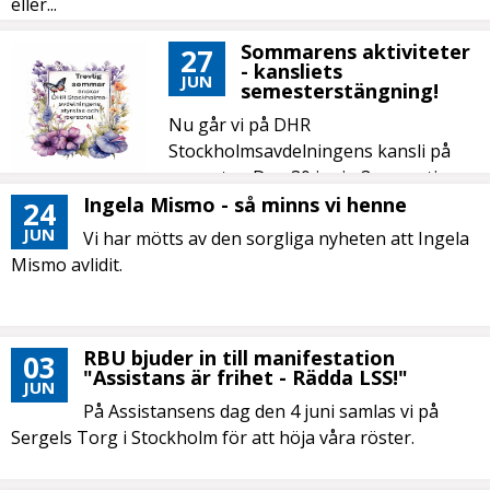
eller...
Sommarens aktiviteter
27
- kansliets
JUN
semesterstängning!
Nu går vi på DHR
Stockholmsavdelningens kansli på
semester. Den 30 juni - 3 augusti
håller kansliet stängt....
Ingela Mismo - så minns vi henne
24
JUN
Vi har mötts av den sorgliga nyheten att Ingela
Mismo avlidit.
RBU bjuder in till manifestation
03
"Assistans är frihet - Rädda LSS!"
JUN
På Assistansens dag den 4 juni samlas vi på
Sergels Torg i Stockholm för att höja våra röster.