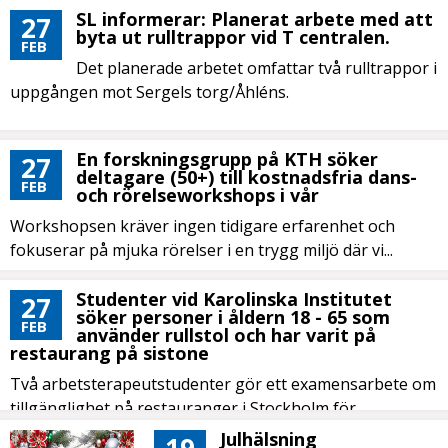
SL informerar: Planerat arbete med att
27
byta ut rulltrappor vid T centralen.
FEB
Det planerade arbetet omfattar två rulltrappor i
uppgången mot Sergels torg/Åhléns.
En forskningsgrupp på KTH söker
27
deltagare (50+) till kostnadsfria dans-
FEB
och rörelseworkshops i vår
Workshopsen kräver ingen tidigare erfarenhet och
fokuserar på mjuka rörelser i en trygg miljö där vi...
Studenter vid Karolinska Institutet
27
söker personer i åldern 18 - 65 som
FEB
använder rullstol och har varit på
restaurang på sistone
Två arbetsterapeutstudenter gör ett examensarbete om
tillgänglighet på restauranger i Stockholm för
personer...
Julhälsning