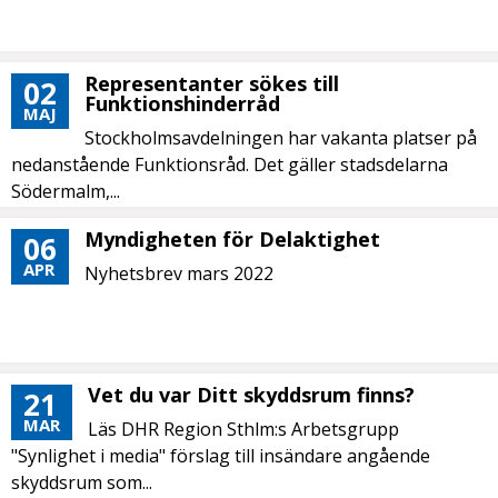
Representanter sökes till
02
Funktionshinderråd
MAJ
Stockholmsavdelningen har vakanta platser på
nedanstående Funktionsråd. Det gäller stadsdelarna
Södermalm,...
Myndigheten för Delaktighet
06
APR
Nyhetsbrev mars 2022
Vet du var Ditt skyddsrum finns?
21
MAR
Läs DHR Region Sthlm:s Arbetsgrupp
"Synlighet i media" förslag till insändare angående
skyddsrum som...