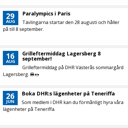
Paralympics i Paris
29
AUG
Tävlingarna startar den 28 augusti och håller
på till 8 september.
Grilleftermiddag Lagersberg 8
16
september!
AUG
Grilleftermiddag på DHR Västerås sommargård
Lagersberg. 🍔🌭
Boka DHR:s lägenheter på Teneriffa
26
JUN
Som medlem i DHR kan du förmånligt hyra våra
lägenheter på Teneriffa.