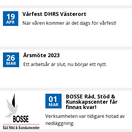
Vårfest DHRS Västerort
19
APR
När våren kommer är det dags för vårfest!
Årsmöte 2023
26
MAR
Ett arbetsår är slut, nu börjar ett nytt.
BOSSE Råd, Stöd &
01
Kunskapscenter får
MAR
finnas kvar!
Verksamheten var tidigare hotad av
nedläggning.