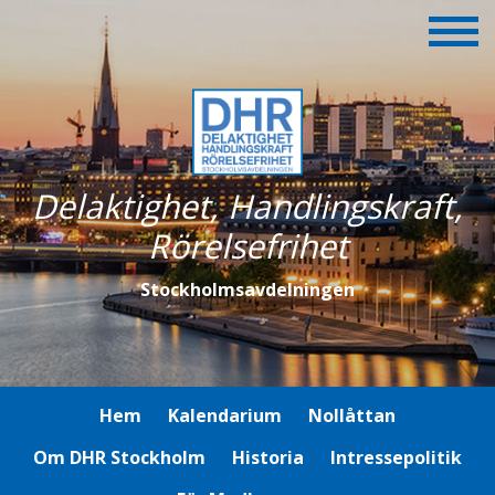
Delaktighet, Handlingskraft,
Rörelsefrihet
Stockholmsavdelningen
Hem
Kalendarium
Nollåttan
Om DHR Stockholm
Historia
Intressepolitik