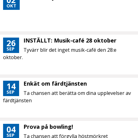
02
OKT
INSTÄLLT: Musik-café 28 oktober
26
SEP
Tyvärr blir det inget musik-café den 28:e
oktober.
Enkät om färdtjänsten
14
SEP
Ta chansen att berätta om dina upplevelser av
färdtjänsten
Prova på bowling!
04
SEP
Ta chansen att förgylla höstmörkret