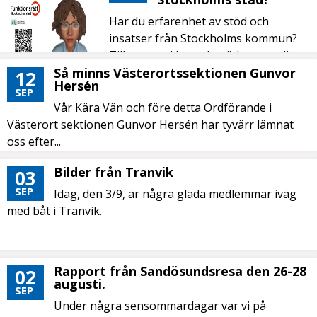
Har du erfarenhet av stöd och
insatser från Stockholms kommun?
Till exempel boendestöd, personlig
assistans,...
Så minns Västerortssektionen Gunvor
12
Hersén
SEP
Vår Kära Vän och före detta Ordförande i
Västerort sektionen Gunvor Hersén har tyvärr lämnat
oss efter...
Bilder från Tranvik
03
SEP
Idag, den 3/9, är några glada medlemmar iväg
med båt i Tranvik.
Rapport från Sandösundsresa den 26-28
02
augusti.
SEP
Under några sensommardagar var vi på