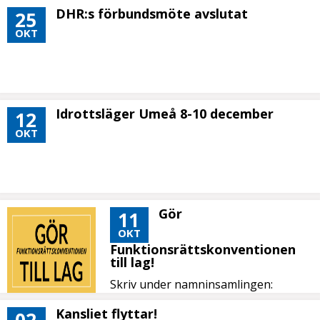
DHR:s förbundsmöte avslutat
25
OKT
Idrottsläger Umeå 8-10 december
12
OKT
Gör
11
OKT
Funktionsrättskonventionen
till lag!
Skriv under namninsamlingen:
Kansliet flyttar!