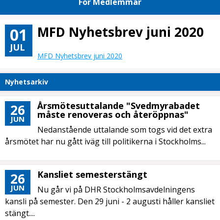
För Medlemmar
MFD Nyhetsbrev juni 2020
01
JUL
MFD Nyhetsbrev juni 2020
Nyhetsarkiv
Årsmötesuttalande "Svedmyrabadet
26
måste renoveras och återöppnas"
JUN
Nedanstående uttalande som togs vid det extra
årsmötet har nu gått iväg till politikerna i Stockholms...
Kansliet semesterstängt
26
JUN
Nu går vi på DHR Stockholmsavdelningens
kansli på semester. Den 29 juni - 2 augusti håller kansliet
stängt....