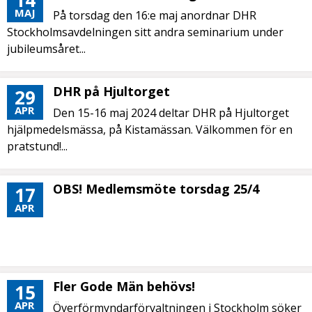
14
MAJ
På torsdag den 16:e maj anordnar DHR
Stockholmsavdelningen sitt andra seminarium under
jubileumsåret...
DHR på Hjultorget
29
APR
Den 15-16 maj 2024 deltar DHR på Hjultorget
hjälpmedelsmässa, på Kistamässan. Välkommen för en
pratstund!...
OBS! Medlemsmöte torsdag 25/4
17
APR
Fler Gode Män behövs!
15
APR
Överförmyndarförvaltningen i Stockholm söker