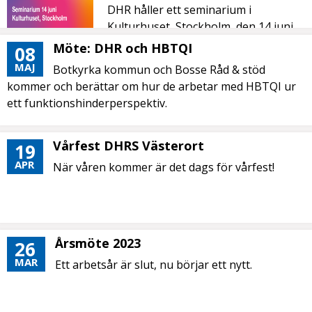
DHR håller ett seminarium i
Kulturhuset, Stockholm, den 14 juni.
Möte: DHR och HBTQI
08
MAJ
Botkyrka kommun och Bosse Råd & stöd
kommer och berättar om hur de arbetar med HBTQI ur
ett funktionshinderperspektiv.
Vårfest DHRS Västerort
19
APR
När våren kommer är det dags för vårfest!
Årsmöte 2023
26
MAR
Ett arbetsår är slut, nu börjar ett nytt.