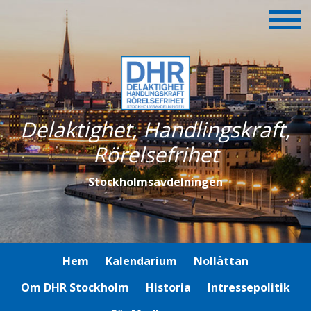
Delaktighet, Handlingskraft,
Rörelsefrihet
Stockholmsavdelningen
Hem
Kalendarium
Nollåttan
Om DHR Stockholm
Historia
Intressepolitik