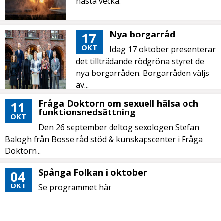
nästa vecka:
Nya borgarråd
17
OKT
Idag 17 oktober presenterar
det tillträdande rödgröna styret de
nya borgarråden. Borgarråden väljs
av...
Fråga Doktorn om sexuell hälsa och
11
funktionsnedsättning
OKT
Den 26 september deltog sexologen Stefan
Balogh från Bosse råd stöd & kunskapscenter i Fråga
Doktorn...
Spånga Folkan i oktober
04
OKT
Se programmet här