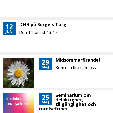
DHR på Sergels Torg
12
JUN
Den 14 juni kl. 13-17
Midsommarfirande!
29
MAJ
Kom och fira med oss
Seminarium om
25
delaktighet,
MAJ
tillgänglighet och
rörelsefrihet