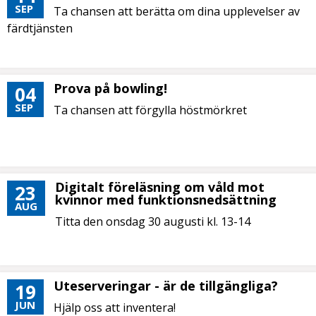
SEP
Ta chansen att berätta om dina upplevelser av
färdtjänsten
Prova på bowling!
04
SEP
Ta chansen att förgylla höstmörkret
Digitalt föreläsning om våld mot
23
kvinnor med funktionsnedsättning
AUG
Titta den onsdag 30 augusti kl. 13-14
Uteserveringar - är de tillgängliga?
19
JUN
Hjälp oss att inventera!