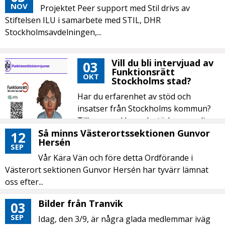
NOV
Projektet Peer support med Stil drivs av
Stiftelsen ILU i samarbete med STIL, DHR
Stockholmsavdelningen,...
Vill du bli intervjuad av
03
Funktionsrätt
OKT
Stockholms stad?
Har du erfarenhet av stöd och
insatser från Stockholms kommun?
Till exempel boendestöd, personlig
assistans,...
Så minns Västerortssektionen Gunvor
12
Hersén
SEP
Vår Kära Vän och före detta Ordförande i
Västerort sektionen Gunvor Hersén har tyvärr lämnat
oss efter...
Bilder från Tranvik
03
SEP
Idag, den 3/9, är några glada medlemmar iväg