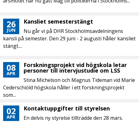
årsmötet har nu gått iväg till politikerna i Stockholms...
Kansliet semesterstängt
26
JUN
Nu går vi på DHR Stockholmsavdelningens
kansli på semester. Den 29 juni - 2 augusti håller kansliet
stängt....
Forskningsprojekt vid högskola letar
08
personer till intervjustudie om LSS
APR
Stina Michelson och Magnus Tideman vid Marie
Cederschiöld högskola håller i ett forskningsprojekt
som...
Kontaktuppgifter till styrelsen
02
APR
En delvis ny styrelse tillträdde den 28 mars.