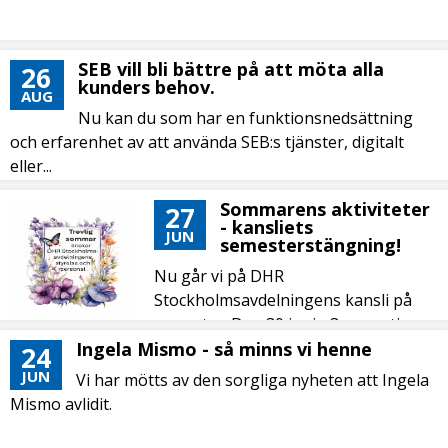
SEB vill bli bättre på att möta alla
26
kunders behov.
AUG
Nu kan du som har en funktionsnedsättning
och erfarenhet av att använda SEB:s tjänster, digitalt
eller...
Sommarens aktiviteter
27
- kansliets
JUN
semesterstängning!
Nu går vi på DHR
Stockholmsavdelningens kansli på
semester. Den 30 juni - 3 augusti
håller kansliet stängt....
Ingela Mismo - så minns vi henne
24
JUN
Vi har mötts av den sorgliga nyheten att Ingela
Mismo avlidit.