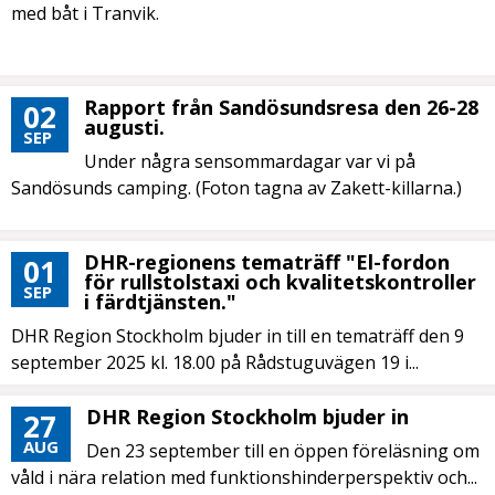
med båt i Tranvik.
Rapport från Sandösundsresa den 26-28
02
augusti.
SEP
Under några sensommardagar var vi på
Sandösunds camping. (Foton tagna av Zakett-killarna.)
DHR-regionens tematräff "El-fordon
01
för rullstolstaxi och kvalitetskontroller
SEP
i färdtjänsten."
DHR Region Stockholm bjuder in till en tematräff den 9
september 2025 kl. 18.00 på Rådstuguvägen 19 i...
DHR Region Stockholm bjuder in
27
AUG
Den 23 september till en öppen föreläsning om
våld i nära relation med funktionshinderperspektiv och...