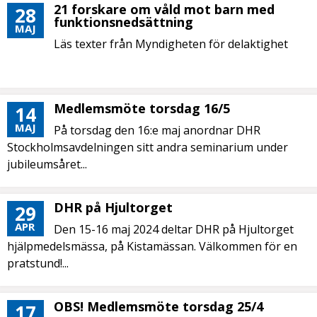
21 forskare om våld mot barn med
28
funktionsnedsättning
MAJ
Läs texter från Myndigheten för delaktighet
Medlemsmöte torsdag 16/5
14
MAJ
På torsdag den 16:e maj anordnar DHR
Stockholmsavdelningen sitt andra seminarium under
jubileumsåret...
DHR på Hjultorget
29
APR
Den 15-16 maj 2024 deltar DHR på Hjultorget
hjälpmedelsmässa, på Kistamässan. Välkommen för en
pratstund!...
OBS! Medlemsmöte torsdag 25/4
17