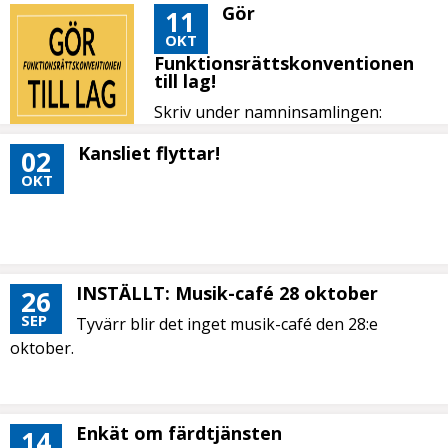
Gör
11
OKT
Funktionsrättskonventionen
till lag!
Skriv under namninsamlingen:
Kansliet flyttar!
02
OKT
INSTÄLLT: Musik-café 28 oktober
26
SEP
Tyvärr blir det inget musik-café den 28:e
oktober.
Enkät om färdtjänsten
14