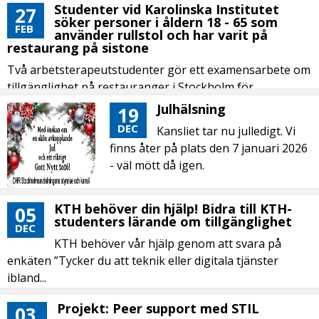
Studenter vid Karolinska Institutet
27
söker personer i åldern 18 - 65 som
FEB
använder rullstol och har varit på
restaurang på sistone
Två arbetsterapeutstudenter gör ett examensarbete om
tillgänglighet på restauranger i Stockholm för
personer...
Julhälsning
19
DEC
Kansliet tar nu julledigt. Vi
finns åter på plats den 7 januari 2026
- väl mött då igen.
KTH behöver din hjälp! Bidra till KTH-
05
studenters lärande om tillgänglighet
DEC
KTH behöver vår hjälp genom att svara på
enkäten ”Tycker du att teknik eller digitala tjänster
ibland...
Projekt: Peer support med STIL
03