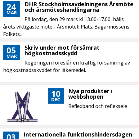
DHR Stockholmsavdelningens Årsmöte
24
och årsmöteshandlingarna
MAR
På lördag, den 29 mars kl 13.00-17.00, hålls
årets viktigaste möte - Årsmötet! Plats: Bagarmossens
Folkets...
Skriv under mot försämrat
05
högkostnadsskydd
MAR
Regeringen föreslår en kraftig försämring av
högkostnadsskyddet för läkemedel.
Nya produkter i
10
webbshopen
DEC
Reflexband och reflexsele
Internationella funktionshindersdagen
03