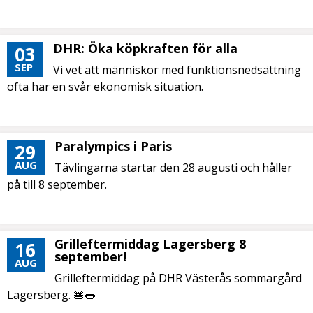
DHR: Öka köpkraften för alla
03
SEP
Vi vet att människor med funktionsnedsättning
ofta har en svår ekonomisk situation.
Paralympics i Paris
29
AUG
Tävlingarna startar den 28 augusti och håller
på till 8 september.
Grilleftermiddag Lagersberg 8
16
september!
AUG
Grilleftermiddag på DHR Västerås sommargård
Lagersberg. 🍔🌭