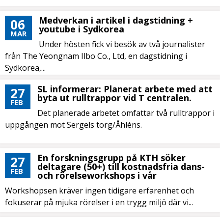
Medverkan i artikel i dagstidning +
06
youtube i Sydkorea
MAR
Under hösten fick vi besök av två journalister
från The Yeongnam Ilbo Co., Ltd, en dagstidning i
Sydkorea,...
SL informerar: Planerat arbete med att
27
byta ut rulltrappor vid T centralen.
FEB
Det planerade arbetet omfattar två rulltrappor i
uppgången mot Sergels torg/Åhléns.
En forskningsgrupp på KTH söker
27
deltagare (50+) till kostnadsfria dans-
FEB
och rörelseworkshops i vår
Workshopsen kräver ingen tidigare erfarenhet och
fokuserar på mjuka rörelser i en trygg miljö där vi...