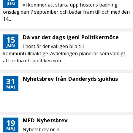
JUN
Vi kommer att starta upp höstens badning
onsdag den 7 september och badar fram till och med den
14...
Då var det dags igen! Politikermöte
15
JUN
I höst är det val igen bl a till
kommunfullmäktige. Avdelningen planerar som vanligt
att ordna ett politikermöte...
Nyhetsbrev från Danderyds sjukhus
31
MAJ
MFD Nyhetsbrev
19
MAJ
Nyhetsbrev nr 3