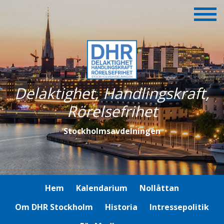
Delaktighet, Handlingskraft,
Rörelsefrihet
Stockholmsavdelningen
Hem
Kalendarium
Nollåttan
Om DHR Stockholm
Historia
Intressepolitik