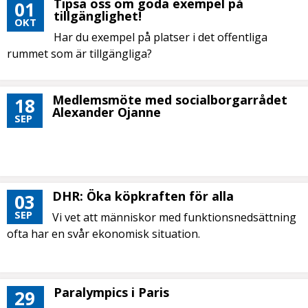
Tipsa oss om goda exempel på
01
tillgänglighet!
OKT
Har du exempel på platser i det offentliga
rummet som är tillgängliga?
Medlemsmöte med socialborgarrådet
18
Alexander Ojanne
SEP
DHR: Öka köpkraften för alla
03
SEP
Vi vet att människor med funktionsnedsättning
ofta har en svår ekonomisk situation.
Paralympics i Paris
29