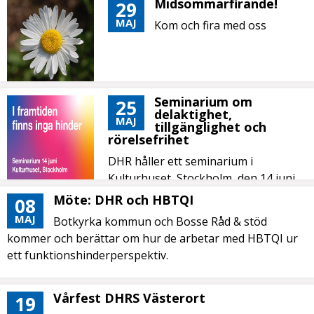
Midsommarfirande!
29
MAJ
Kom och fira med oss
Seminarium om
25
delaktighet,
MAJ
tillgänglighet och
rörelsefrihet
DHR håller ett seminarium i
Kulturhuset, Stockholm, den 14 juni.
Möte: DHR och HBTQI
08
MAJ
Botkyrka kommun och Bosse Råd & stöd
kommer och berättar om hur de arbetar med HBTQI ur
ett funktionshinderperspektiv.
Vårfest DHRS Västerort
19