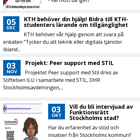
- väl mött då igen.
KTH behöver din hjälp! Bidra till KTH-
05
studenters lärande om tillgänglighet
DEC
KTH behöver vår hjälp genom att svara på
enkäten ”Tycker du att teknik eller digitala tjänster
ibland...
Projekt: Peer support med STIL
03
NOV
Projektet Peer support med Stil drivs av
Stiftelsen ILU i samarbete med STIL, DHR
Stockholmsavdelningen,...
Vill du bli intervjuad av
03
Funktionsrätt
OKT
Stockholms stad?
Har du erfarenhet av stöd och
insatser från Stockholms kommun?