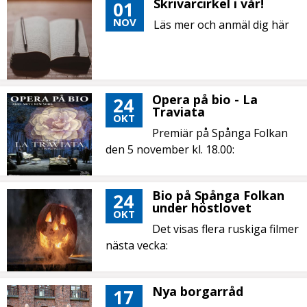
Skrivarcirkel i vår!
01
NOV
Läs mer och anmäl dig här
Opera på bio - La
24
Traviata
OKT
Premiär på Spånga Folkan
den 5 november kl. 18.00:
Bio på Spånga Folkan
24
under höstlovet
OKT
Det visas flera ruskiga filmer
nästa vecka:
Nya borgarråd
17