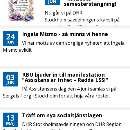
JUN
semesterstängning!
Nu går vi på DHR
Stockholmsavdelningens kansli på
semester. Den 30 juni - 3 augusti
håller kansliet stängt....
Ingela Mismo - så minns vi henne
24
JUN
Vi har mötts av den sorgliga nyheten att Ingela
Mismo avlidit.
RBU bjuder in till manifestation
03
"Assistans är frihet - Rädda LSS!"
JUN
På Assistansens dag den 4 juni samlas vi på
Sergels Torg i Stockholm för att höja våra röster.
Träff om nya socialtjänstlagen
13
MAJ
DHR Stockholmsavdelningen och DHR Region