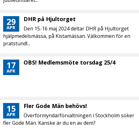
jubileumsåret...
DHR på Hjultorget
29
APR
Den 15-16 maj 2024 deltar DHR på Hjultorget
hjälpmedelsmässa, på Kistamässan. Välkommen för en
pratstund!...
OBS! Medlemsmöte torsdag 25/4
17
APR
Fler Gode Män behövs!
15
APR
Överförmyndarförvaltningen i Stockholm söker
fler Gode Män. Kanske är du en av dem?