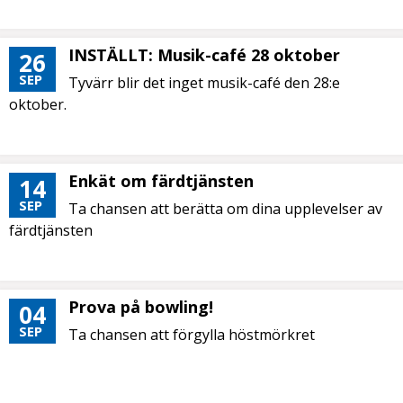
INSTÄLLT: Musik-café 28 oktober
26
SEP
Tyvärr blir det inget musik-café den 28:e
oktober.
Enkät om färdtjänsten
14
SEP
Ta chansen att berätta om dina upplevelser av
färdtjänsten
Prova på bowling!
04
SEP
Ta chansen att förgylla höstmörkret