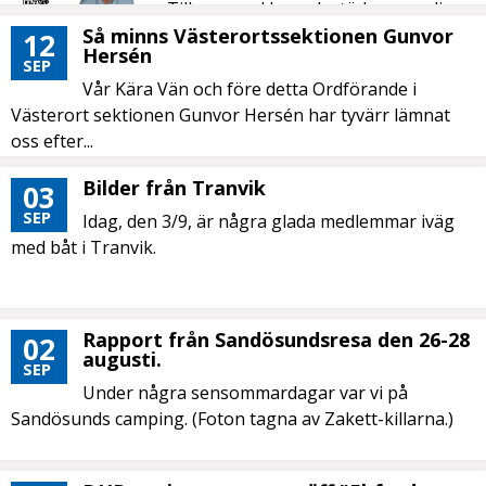
Till exempel boendestöd, personlig
assistans,...
Så minns Västerortssektionen Gunvor
12
Hersén
SEP
Vår Kära Vän och före detta Ordförande i
Västerort sektionen Gunvor Hersén har tyvärr lämnat
oss efter...
Bilder från Tranvik
03
SEP
Idag, den 3/9, är några glada medlemmar iväg
med båt i Tranvik.
Rapport från Sandösundsresa den 26-28
02
augusti.
SEP
Under några sensommardagar var vi på
Sandösunds camping. (Foton tagna av Zakett-killarna.)