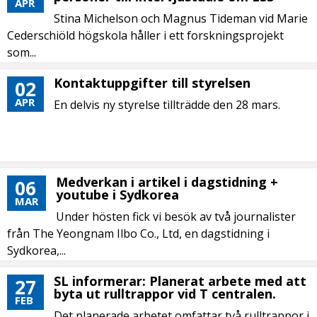
APR
Stina Michelson och Magnus Tideman vid Marie
Cederschiöld högskola håller i ett forskningsprojekt
som...
Kontaktuppgifter till styrelsen
02
APR
En delvis ny styrelse tillträdde den 28 mars.
Medverkan i artikel i dagstidning +
06
youtube i Sydkorea
MAR
Under hösten fick vi besök av två journalister
från The Yeongnam Ilbo Co., Ltd, en dagstidning i
Sydkorea,...
SL informerar: Planerat arbete med att
27
byta ut rulltrappor vid T centralen.
FEB
Det planerade arbetet omfattar två rulltrappor i