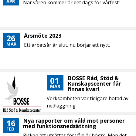
APR
När våren kommer är det dags för vårfest!
Årsmöte 2023
26
MAR
Ett arbetsår är slut, nu börjar ett nytt.
BOSSE Råd, Stöd &
01
Kunskapscenter får
MAR
finnas kvar!
Verksamheten var tidigare hotad av
nedläggning.
Nya rapporter om våld mot personer
16
med funktionsnedsättning
FEB
Risken att utsättas för våld är högre. Men det