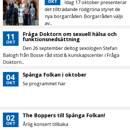
OKT
Idag 17 oktober presenterar
det tillträdande rödgröna styret de
nya borgarråden. Borgarråden väljs
av...
Fråga Doktorn om sexuell hälsa och
11
funktionsnedsättning
OKT
Den 26 september deltog sexologen Stefan
Balogh från Bosse råd stöd & kunskapscenter i Fråga
Doktorn...
Spånga Folkan i oktober
04
OKT
Se programmet här
The Boppers till Spånga Folkan!
02
OKT
Årlig konsert tillbaka