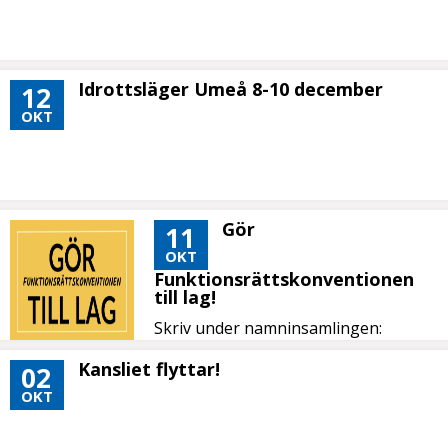
Idrottsläger Umeå 8-10 december
12
OKT
Gör
11
OKT
Funktionsrättskonventionen
till lag!
Skriv under namninsamlingen:
Kansliet flyttar!
02
OKT