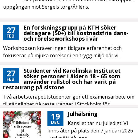
uppgången mot Sergels torg/Åhléns.
En forskningsgrupp på KTH söker
27
deltagare (50+) till kostnadsfria dans-
FEB
och rörelseworkshops i vår
Workshopsen kräver ingen tidigare erfarenhet och
fokuserar på mjuka rörelser i en trygg miljö där vi...
Studenter vid Karolinska Institutet
27
söker personer i åldern 18 - 65 som
FEB
använder rullstol och har varit på
restaurang på sistone
Två arbetsterapeutstudenter gör ett examensarbete om
tillgänglighet på restauranger i Stockholm för
personer...
Julhälsning
19
DEC
Kansliet tar nu julledigt. Vi
finns åter på plats den 7 januari 2026