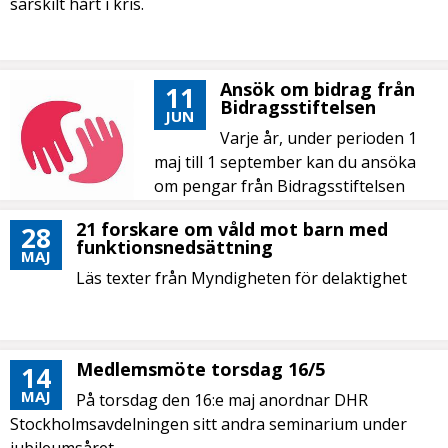
särskilt hårt i kris.
Ansök om bidrag från
11
Bidragsstiftelsen
JUN
Varje år, under perioden 1
maj till 1 september kan du ansöka
om pengar från Bidragsstiftelsen
DHR.
21 forskare om våld mot barn med
28
funktionsnedsättning
MAJ
Läs texter från Myndigheten för delaktighet
Medlemsmöte torsdag 16/5
14
MAJ
På torsdag den 16:e maj anordnar DHR
Stockholmsavdelningen sitt andra seminarium under