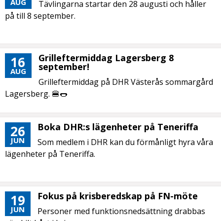
AUG
Tävlingarna startar den 28 augusti och håller
på till 8 september.
Grilleftermiddag Lagersberg 8
16
september!
AUG
Grilleftermiddag på DHR Västerås sommargård
Lagersberg. 🍔🌭
Boka DHR:s lägenheter på Teneriffa
26
JUN
Som medlem i DHR kan du förmånligt hyra våra
lägenheter på Teneriffa.
Fokus på krisberedskap på FN-möte
19
JUN
Personer med funktionsnedsättning drabbas