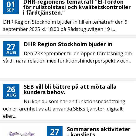
DHR-regionens tematräff "El-fordon
01
för rullstolstaxi och kvalitetskontroller
SEP
i färdtjänsten."
DHR Region Stockholm bjuder in till en tematräff den 9
september 2025 kl. 18.00 på Rådstuguvägen 19 i...
DHR Region Stockholm bjuder in
27
AUG
Den 23 september till en öppen föreläsning om
våld i nära relation med funktionshinderperspektiv och...
SEB vill bli bättre på att möta alla
26
kunders behov.
AUG
Nu kan du som har en funktionsnedsättning
och erfarenhet av att använda SEB:s tjänster, digitalt
eller...
Sommarens aktiviteter
27
- kansliets