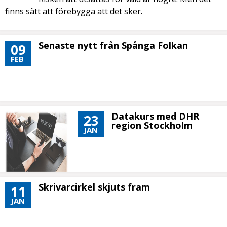
finns sätt att förebygga att det sker.
Senaste nytt från Spånga Folkan
09
FEB
Datakurs med DHR
23
region Stockholm
JAN
Skrivarcirkel skjuts fram
11
JAN